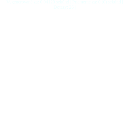
Vygenerované za: 0,04120 sekúnd | Priemerne za: 0 (0) sekúnd |
Dotazy: 26 |