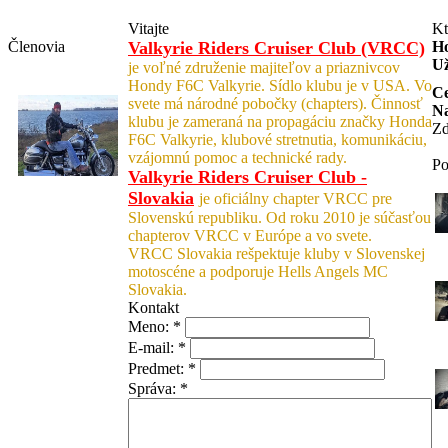
Vitajte
Kt
Členovia
Valkyrie Riders Cruiser Club (VRCC)
Ho
Už
je voľné združenie majiteľov a priaznivcov
Hondy F6C Valkyrie. Sídlo klubu je v USA. Vo
Ce
svete má národné pobočky (chapters). Činnosť
Na
klubu je zameraná na propagáciu značky Honda
Zd
F6C Valkyrie, klubové stretnutia, komunikáciu,
vzájomnú pomoc a technické rady.
Po
Valkyrie Riders Cruiser Club -
Slovakia
je oficiálny chapter VRCC pre
Slovenskú republiku. Od roku 2010 je súčasťou
chapterov VRCC v Európe a vo svete.
VRCC Slovakia rešpektuje kluby v Slovenskej
motoscéne a podporuje Hells Angels MC
Slovakia.
Kontakt
Meno:
*
E-mail:
*
Predmet:
*
Správa:
*