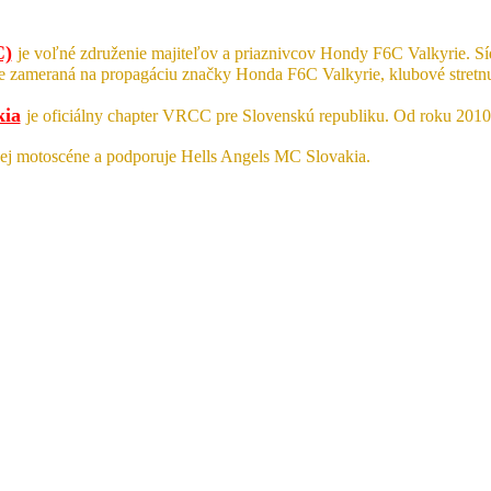
C)
je voľné združenie majiteľov a priaznivcov Hondy F6C Valkyrie. S
je zameraná na propagáciu značky Honda F6C Valkyrie, klubové stret
kia
je oficiálny chapter VRCC pre Slovenskú republiku. Od roku 201
ej motoscéne a podporuje Hells Angels MC Slovakia.