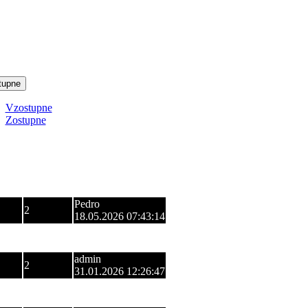
tupne
Vzostupne
Zostupne
zení
Odpovede
Posledný príspevok
Pedro
2
18.05.2026 07:43:14
Virus
0
16.03.2026 09:20:08
admin
2
31.01.2026 12:26:47
Virus
2
08.03.2024 18:18:03