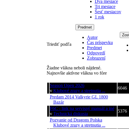
Dva mesiace
Tri mesiace
Šesť mesiacov
1 rok
Predmet
Zos
Autor
Čas príspevku
Triediť podľa
Predmet
Odpovedí
Zobrazení
Žiadne vlákna neboli nájdené.
Najnovšie aktívne vlákna vo fóre
Téma
Zobra
Season Open 2026
6046
v
Klubové zrazy a stretnutia ...
Predam 2014 Valkyrie GL 1800
552
v
Bazár
F6C - link na servisný manuál a iné
5376
v
Technická diskusia
Pozvanie od Dragons Polska
6431
v
Klubové zrazy a stretnutia ...