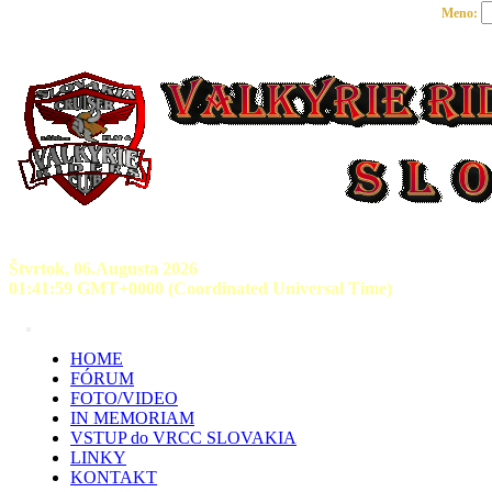
Meno:
Štvrtok, 06.Augusta 2026
01:41:59 GMT+0000 (Coordinated Universal Time)
HOME
FÓRUM
FOTO/VIDEO
IN MEMORIAM
VSTUP do VRCC SLOVAKIA
LINKY
KONTAKT