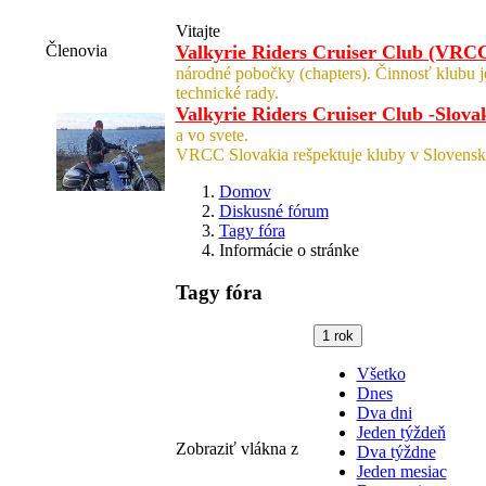
Vitajte
Členovia
Valkyrie Riders Cruiser Club (VRC
národné pobočky (chapters). Činnosť klubu 
technické rady.
Valkyrie Riders Cruiser Club -Slova
a vo svete.
VRCC Slovakia rešpektuje kluby v Slovensk
Domov
Diskusné fórum
Tagy fóra
Informácie o stránke
Tagy fóra
1 rok
Všetko
Dnes
Dva dni
Jeden týždeň
Zobraziť vlákna z
Dva týždne
Jeden mesiac