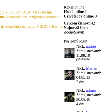
Kto je online
Hostí online
2
ídlo klubu je v USA. Vo svete má
Užívateľov online
0
nutia, komunikáciu, vzájomnú pomoc a
Celkom členov:
42
0 je súčasťou chapterov VRCC v Európe
Najnovší člen:
ZdenoSlavik
Posledný login
Nick:
andrej
Zaregistrovaný:
11.09.10
05:57:59
Nick:
Marian
Zaregistrovaný:
04.05.13
2 dní
Nick:
admin
Zaregistrovaný:
30.08.10
4 dní