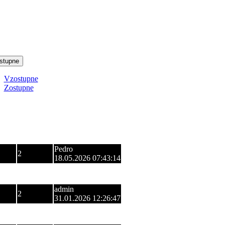
stupne
Vzostupne
Zostupne
zení
Odpovede
Posledný príspevok
Pedro
2
18.05.2026 07:43:14
Virus
0
16.03.2026 09:20:08
admin
2
31.01.2026 12:26:47
Virus
2
08.03.2024 18:18:03