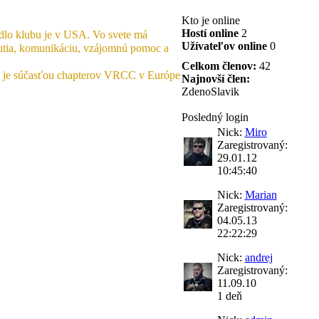
Kto je online
Hostí online
2
ídlo klubu je v USA. Vo svete má
Užívateľov online
0
nutia, komunikáciu, vzájomnú pomoc a
Celkom členov:
42
0 je súčasťou chapterov VRCC v Európe
Najnovší člen:
ZdenoSlavik
Posledný login
Nick:
Miro
Zaregistrovaný:
29.01.12
10:45:40
Nick:
Marian
Zaregistrovaný:
04.05.13
22:22:29
Nick:
andrej
Zaregistrovaný:
11.09.10
1 deň