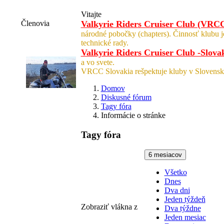
Vitajte
Členovia
Valkyrie Riders Cruiser Club (VRC
národné pobočky (chapters). Činnosť klubu 
technické rady.
Valkyrie Riders Cruiser Club -Slova
a vo svete.
VRCC Slovakia rešpektuje kluby v Slovensk
Domov
Diskusné fórum
Tagy fóra
Informácie o stránke
Tagy fóra
6 mesiacov
Všetko
Dnes
Dva dni
Jeden týždeň
Zobraziť vlákna z
Dva týždne
Jeden mesiac