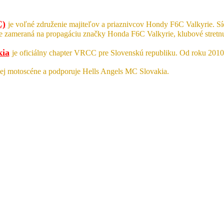
C)
je voľné združenie majiteľov a priaznivcov Hondy F6C Valkyrie. S
je zameraná na propagáciu značky Honda F6C Valkyrie, klubové stret
kia
je oficiálny chapter VRCC pre Slovenskú republiku. Od roku 201
ej motoscéne a podporuje Hells Angels MC Slovakia.