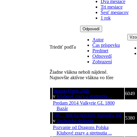
Dva mesiace
Tri mesiace
Šesť mesiacov
1 rok
Odpovedí
Vzo
Autor
Čas príspevku
Triediť podľa
Predmet
Odpovedí
Zobrazení
Žiadne vlákna neboli nájdené.
Najnovšie aktívne vlákna vo fóre
Téma
Zobra
Season Open 2026
6049
v
Klubové zrazy a stretnutia ...
Predam 2014 Valkyrie GL 1800
554
v
Bazár
F6C - link na servisný manuál a iné
5380
v
Technická diskusia
Pozvanie od Dragons Polska
6435
v
Klubové zrazy a stretnutia ...