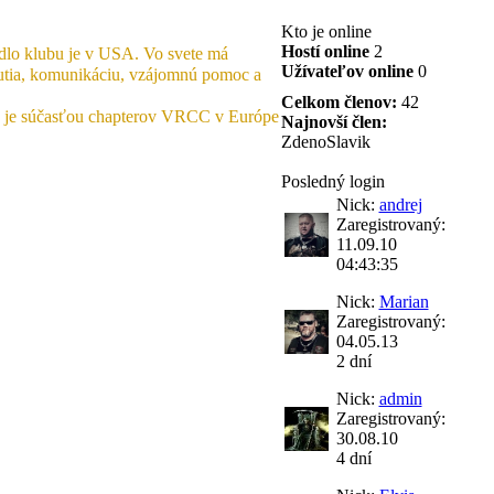
Kto je online
Hostí online
2
ídlo klubu je v USA. Vo svete má
Užívateľov online
0
nutia, komunikáciu, vzájomnú pomoc a
Celkom členov:
42
0 je súčasťou chapterov VRCC v Európe
Najnovší člen:
ZdenoSlavik
Posledný login
Nick:
andrej
Zaregistrovaný:
11.09.10
04:43:35
Nick:
Marian
Zaregistrovaný:
04.05.13
2 dní
Nick:
admin
Zaregistrovaný:
30.08.10
4 dní