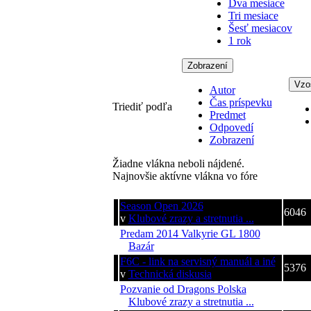
Dva mesiace
Tri mesiace
Šesť mesiacov
1 rok
Zobrazení
Vzo
Autor
Čas príspevku
Triediť podľa
Predmet
Odpovedí
Zobrazení
Žiadne vlákna neboli nájdené.
Najnovšie aktívne vlákna vo fóre
Téma
Zobra
Season Open 2026
6046
v
Klubové zrazy a stretnutia ...
Predam 2014 Valkyrie GL 1800
552
v
Bazár
F6C - link na servisný manuál a iné
5376
v
Technická diskusia
Pozvanie od Dragons Polska
6431
v
Klubové zrazy a stretnutia ...