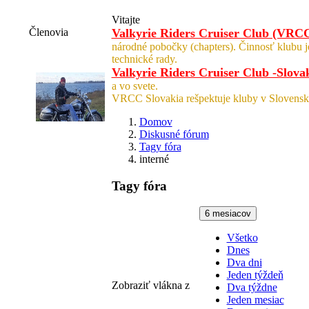
Vitajte
Členovia
Valkyrie Riders Cruiser Club (VRC
národné pobočky (chapters). Činnosť klubu 
technické rady.
Valkyrie Riders Cruiser Club -Slova
a vo svete.
VRCC Slovakia rešpektuje kluby v Slovensk
Domov
Diskusné fórum
Tagy fóra
interné
Tagy fóra
6 mesiacov
Všetko
Dnes
Dva dni
Jeden týždeň
Zobraziť vlákna z
Dva týždne
Jeden mesiac