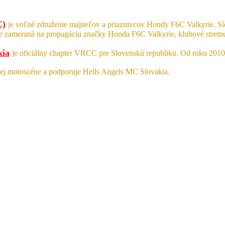
C)
je voľné združenie majiteľov a priaznivcov Hondy F6C Valkyrie. S
je zameraná na propagáciu značky Honda F6C Valkyrie, klubové stret
kia
je oficiálny chapter VRCC pre Slovenskú republiku. Od roku 201
ej motoscéne a podporuje Hells Angels MC Slovakia.