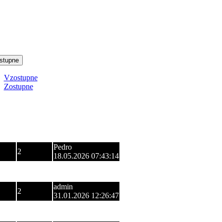
stupne
Vzostupne
Zostupne
zení
Odpovede
Posledný príspevok
Pedro
2
18.05.2026 07:43:14
Virus
0
16.03.2026 09:20:08
admin
2
31.01.2026 12:26:47
Virus
2
08.03.2024 18:18:03