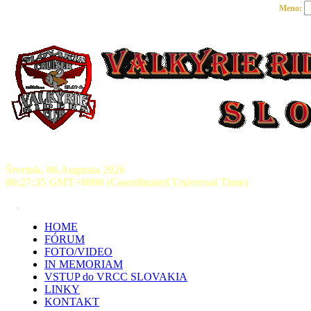
Meno:
Štvrtok, 06.Augusta 2026
00:27:35 GMT+0000 (Coordinated Universal Time)
HOME
FÓRUM
FOTO/VIDEO
IN MEMORIAM
VSTUP do VRCC SLOVAKIA
LINKY
KONTAKT