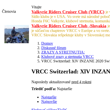
Vitajte
Členovia
Valkyrie Riders Cruiser Club (VRCC)
je
Sídlo klubu je v USA. Vo svete má národné poboč
Honda F6C Valkyrie, klubové stretnutia, komunik
Valkyrie Riders Cruiser Club -Slovakia
j
je súčasťou chapterov VRCC v Európe a vo svete.
VRCC Slovakia rešpektuje kluby v Slovenskej mo
Domov
Diskusné fórum
ZRAZY A STRETNUTIA:
Klubové zrazy a stretnutia VRCC
VRCC Switzerlad: XlV INZANE 2020 Swit
VRCC Switzerlad: XlV INZANE
Naposledy aktualizované
pred 4 rokmi
Triediť podľa:
Najstaršie
Najstaršie
Najnovšie
Sledovať vlákno
Tlačiť