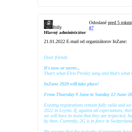
Odoslané
pred 5 rokmi
Billy
#7
Hlavný administrátor
21.01.2022 E-mail od organizátorov InZane:
Dear friends
It's now or never...
That's what Elvis Presley sang and that's what 
InZane 2020 will take place!
From Thursday 9 June to Sunday 12 June 20
Existing registrations remain fully valid and we
2022 in Leysin. If, against all expectations, the
we will have to insist that they are respected, b
by then. Currently, 2G is in force in Switzerlan
We assume that the majority of registrants have 