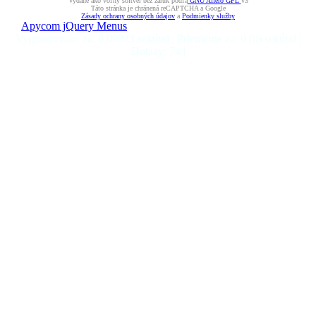
Vydané ako voľný softvér bez záruk podľa
GNU Affero GPL
v3
Táto stránka je chránená reCAPTCHA a Google
Zásady ochrany osobných údajov
a
Podmienky služby
Apycom jQuery Menus
Vygenerované za: 0,09923 sekúnd | Priemerne za: 0 (0) sekúnd |
Dotazy: 74 |