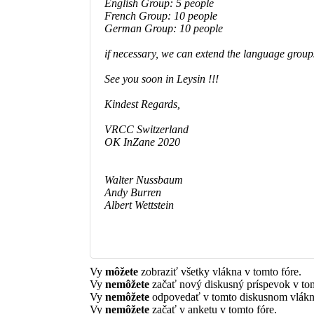
English Group: 5 people
French Group: 10 people
German Group: 10 people
if necessary, we can extend the language groups
See you soon in Leysin !!!
Kindest Regards,
VRCC Switzerland
OK InZane 2020
Walter Nussbaum
Andy Burren
Albert Wettstein
Vy
môžete
zobraziť všetky vlákna v tomto fóre.
Vy
nemôžete
začať nový diskusný príspevok v tom
Vy
nemôžete
odpovedať v tomto diskusnom vlákn
Vy
nemôžete
začať v anketu v tomto fóre.