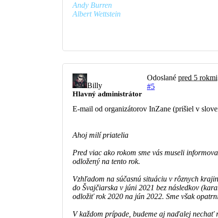
Andy Burren
Albert Wettstein
Odoslané
pred 5 rokmi
Billy
#5
Hlavný administrátor
E-mail od organizátorov InZane (prišiel v slov
Ahoj milí priatelia
Pred viac ako rokom sme vás museli informova
odložený na tento rok.
Vzhľadom na súčasnú situáciu v rôznych krajinác
do Švajčiarska v júni 2021 bez následkov (kara
odložiť rok 2020 na jún 2022. Sme však opatrní 
V každom prípade, budeme aj naďalej nechať naš