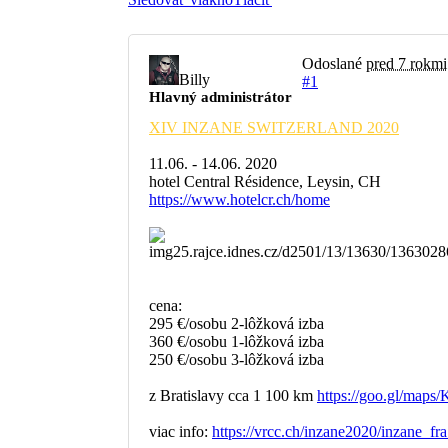
Odoslané
pred 7 rokmi
Billy
#1
Hlavný administrátor
XIV INZANE SWITZERLAND 2020
11.06. - 14.06. 2020
hotel Central Résidence, Leysin, CH
https://www.hotelcr.ch/home
cena:
295 €/osobu 2-lôžková izba
360 €/osobu 1-lôžková izba
250 €/osobu 3-lôžková izba
z Bratislavy cca 1 100 km
https://goo.gl/ma
viac info:
https://vrcc.ch/inzane2020/inzane