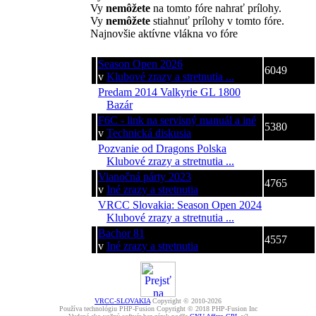
Vy
nemôžete
na tomto fóre nahrať prílohy.
Vy
nemôžete
stiahnuť prílohy v tomto fóre.
Najnovšie aktívne vlákna vo fóre
Téma
Zobrazení
Season Open 2026
6049
v
Klubové zrazy a stretnutia ...
Predam 2014 Valkyrie GL 1800
554
v
Bazár
F6C - link na servisný manuál a iné
5380
v
Technická diskusia
Pozvanie od Dragons Polska
6435
v
Klubové zrazy a stretnutia ...
Vianočná párty 2023
4765
v
Iné zrazy a stretnutia
VRCC Slovakia: Season Open 2024
7241
v
Klubové zrazy a stretnutia ...
Bachor 81
4557
v
Iné zrazy a stretnutia
VRCC-SLOVAKIA
Copyright © 2010-2026
Používa technológiu PHP-Fusion Copyright © 2018 PHP-Fusion Inc