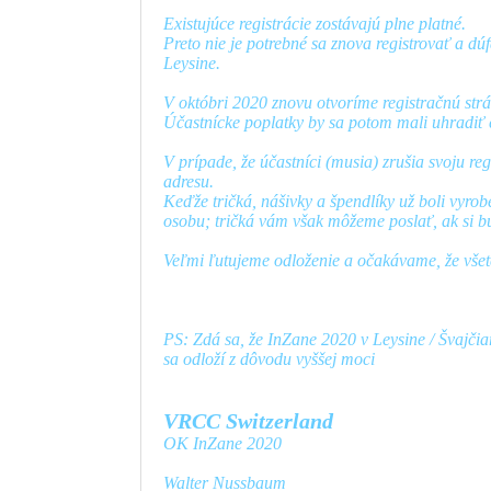
Existujúce registrácie zostávajú plne platné.
Preto nie je potrebné sa znova registrovať a dúf
Leysine.
V októbri 2020 znovu otvoríme registračnú strán
Účastnícke poplatky by sa potom mali uhradiť 
V prípade, že účastníci (musia) zrušia svoju r
adresu.
Keďže tričká, nášivky a špendlíky už boli vyro
osobu; tričká vám však môžeme poslať, ak si bu
Veľmi ľutujeme odloženie a očakávame, že všet
PS: Zdá sa, že InZane 2020 v Leysine / Švajčia
sa odloží z dôvodu vyššej moci
VRCC Switzerland
OK InZane 2020
Walter Nussbaum