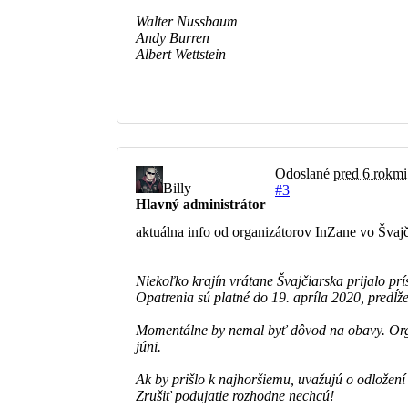
Walter Nussbaum
Andy Burren
Albert Wettstein
Odoslané
pred 6 rokmi
Billy
#3
Hlavný administrátor
aktuálna info od organizátorov InZane vo Švajč
Niekoľko krajín vrátane Švajčiarska prijalo pr
Opatrenia sú platné do 19. apríla 2020, predĺže
Momentálne by nemal byť dôvod na obavy. Orga
júni.
Ak by prišlo k najhoršiemu, uvažujú o odložen
Zrušiť podujatie rozhodne nechcú!